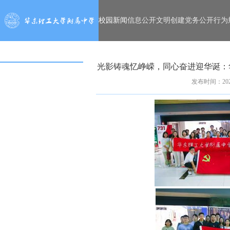
校园新闻
信息公开
文明创建
党务公开
行为
光影铸魂忆峥嵘，同心奋进迎华诞：
发布时间：2025