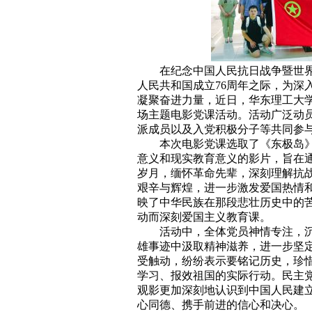
在纪念中国人民抗日战争暨世界
人民共和国成立76周年之际，为深
凝聚奋进力量，近日，华东理工大
场主题电影党课活动。活动广泛动
派成员以及入党积极分子等共同参
本次电影党课选取了《东极岛
意义和现实教育意义的影片，旨在
岁月，缅怀革命先辈，深刻理解抗
艰辛与辉煌，进一步激发爱国热情
映了中华民族在那段悲壮历史中的
动而深刻爱国主义教育课。
活动中，全体党员神情专注，
雄事迹中汲取精神滋养，进一步坚
受触动，纷纷表示要铭记历史，珍
学习、报效祖国的实际行动。民主
观影更加深刻地认识到中国人民建
心同德、携手前进的信心和决心。