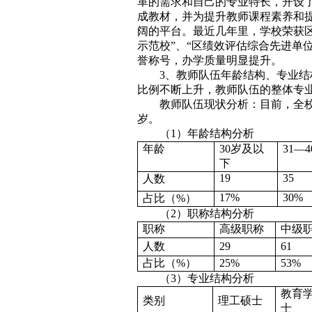
革的需求和自己的专业特长，开设了
成教材，并为提升教师课程素养和
阔的平台。最近几年里，学校荣获区
示范校”、“区绩效评估综合先进单位
誉称号，办学质量明显提升。
3、教师队伍年龄结构、专业
比例不断上升，教师队伍的整体专
教师队伍现状分析：目前，全校专
岁。
（1）年龄结构分析
年龄
30岁及以
31—
下
19
35
人数
17%
30%
占比（%）
（2）职称结构分析
职称
高级职称
中级
人数
29
61
占比（%）
25%
53%
（3）专业结构分析
教育
类别
理工硕士
士