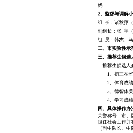
妈
2
、
监督与调解
组 长：诸秋萍
副组长：张 宇
组 员：韩杰、
二、市实验性示
三、推荐生候选
推荐生候选人
1、初三在
2、体育成
3、德智体
4、学习成
四、具体操作办
荣誉称号：市、
担任社会工作并
（副中队长、中