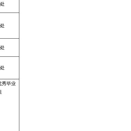
处
处
处
处
优秀毕业
组