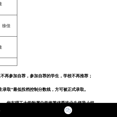
佳
、徐佳
佳
生不再参加自荐，参加自荐的学生，学校不再推荐；
主录取”最低投档控制分数线，方可被正式录取。
华东理工大学附属中学推荐优秀毕业生领导小组
2020
年
4
月
20
日
号