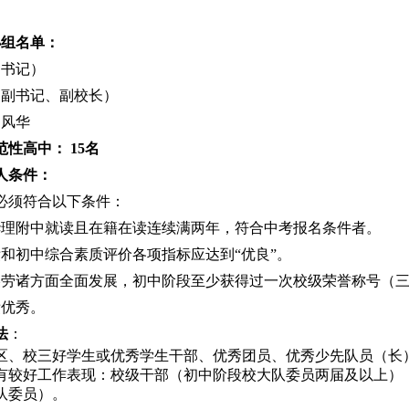
小组名单：
（书记）
（副书记、副校长）
马风华
范性高中：
15
名
人条件：
必须符合以下条件：
华理附中就读且在籍在读连续满两年，符合中考报名条件者。
绩和初中综合素质评价各项指标应达到“优良”。
美劳诸方面全面发展，初中阶段至少获得过一次校级荣誉称号（
绩优秀。
法
：
区、校三好学生或优秀学生干部、优秀团员、优秀少先队员（长
有较好工作表现：校级干部（初中阶段校大队委员两届及以上）
队委员）。