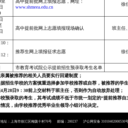
0至
高中提前批网上填报志愿，网址：
徐
日
www.shmeea.edu.cn
0
日
至
高中提前批网上志愿填报现场确认
班主任
日
日10：
推荐生网上填报征求志愿
徐
日12：
日
市教育考试院公示提前招生预录取考生名单
或亲属被推荐的相关人员要实行回避制度；
根据招生学校的方案慎重选择参加学校推荐或自荐，被推荐的学
在
4
月
28
日
9
：
30
前上交材料于班主任，否则作为自动放弃处理；
学校预录取的考生，其考试成绩不低于市统一划定的“提前推荐自
殊情况，由学校推荐优秀毕业生领导小组讨论决定。
地址：上海市徐汇区梅陇十村76号
邮编：200237
沪公网安备 31010402000530