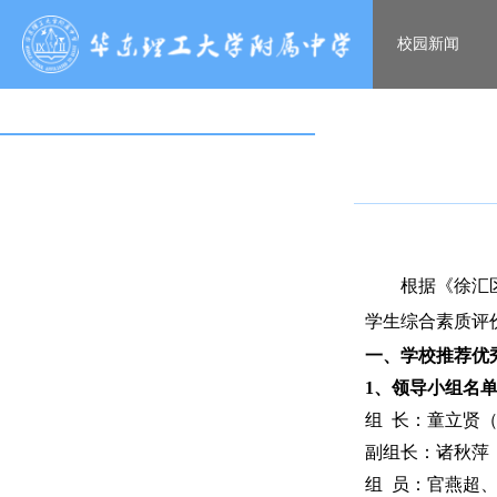
校园新闻
根据《徐汇
学生综合素质评
一、学校推荐优
1
、领导小组名
组 长：童立贤
副组长：诸秋萍
组 员：官燕超