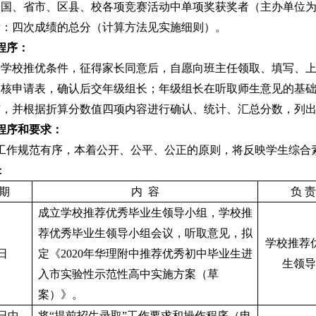
全国、省市、区县、校各项竞赛活动中单项奖获奖者（主办单位
绩：四次成绩的总分（计算方法见实施细则）。
程序：
据学校推优条件，征得家长同意后，自愿向班主任领取、填写、
审核申请表，确认后交年级组长；年级组长在听取师生意见的基
核，并根据折算分数值四项内容进行确认、统计、汇总分数，列
程序和要求：
工作规范有序，本着公开、公平、公正的原则，将反映学生综合
：
 期
内 容
负 责
成立学校推荐优秀毕业生领导小组，学校推
荐优秀毕业生领导小组会议，听取意见，拟
学校推荐
日
定《2020年华理附中推荐优秀初中毕业生进
生领导
入市实验性示范性高中实施方案（草
案）》。
2日中
将“提前招生录取”工作要求和操作程序（电