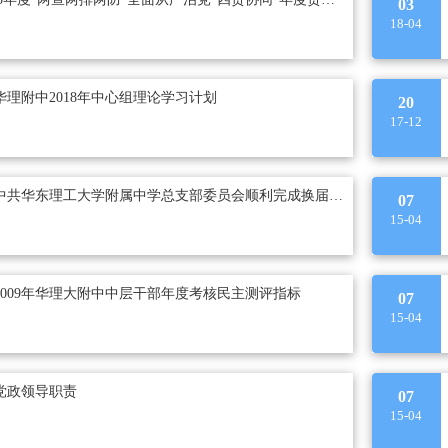
03
18-04
 华理附中2018年中心组理论学习计划
20
17-12
50 中共华东理工大学附属中学总支部委员会顺利完成换届改选
07
15-04
 2009年华理大附中中层干部年度考核民主测评指标
07
15-04
 党政领导职责
07
15-04