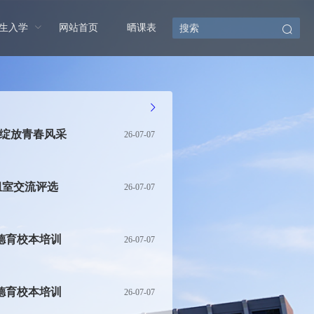
生入学
网站首页
晒课表
中绽放青春风采
26-07-07
组室交流评选
26-07-07
德育校本培训
26-07-07
德育校本培训
26-07-07