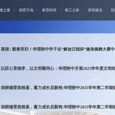
建之窗
德育天地
教育科研
教工之家
师资建设
招
喜报 | 载誉而归！华理附中学子在“解放日报杯”健身操舞大赛
以匠心育桃李，以文明聚同心：华理附中开展2025学年度文明
深耕德育筑根基，蓄力成长启新程:华理附中2025学年第二学期
深耕德育筑根基，蓄力成长启新程:华理附中2025学年第二学期