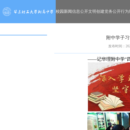
校园新闻
信息公开
文明创建
党务公开
行为
附中学子习
发布时间：2020
——记华理附中学“