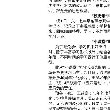
习“课表”，探索多元化的学习方式
少年学生对党的政治认同、思想认
话、跟党走的思想根基。
“校史馆”
7月6日，六、七年级各班参观
笔记本，记录当下参观感悟；举起
来，回家细细整理、学习；不约而
学习足迹。
“小课堂”
为了避免学生学习抓不好重点，
时，除了丰富学习形式以外，结合
年段，不同时间的学习设计了侧重
得。
此次“小课堂”学习活动选取的“
革开放史学习为主，7月1日，通过
革开放40周年》纪录片，重温40
主，7月14日观看了《五四运动中
应肩负的责任。
预备（4班）王苡嘉：40年的
化，忆往昔峥嵘岁月，我认识到宏
的。无论遇到多少困难，只要团结
民实现梦想的步伐，我为自己是中