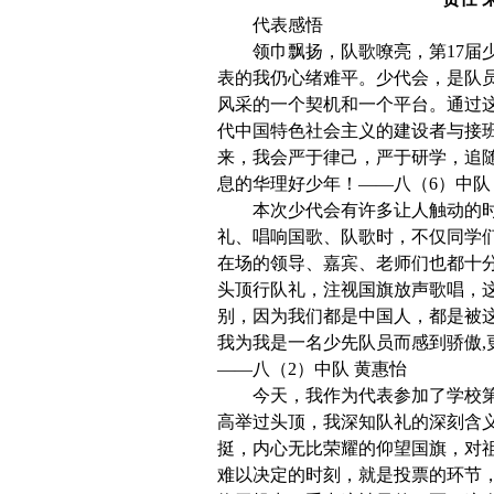
代表感悟
领巾飘扬，队歌嘹亮，第17届
表的我仍心绪难平。少代会，是队
风采的一个契机和一个平台。通过
代中国特色社会主义的建设者与接
来，我会严于律己，严于研学，追
息的华理好少年！——八（6）中队
本次少代会有许多让人触动的
礼、唱响国歌、队歌时，不仅同学
在场的领导、嘉宾、老师们也都十
头顶行队礼，注视国旗放声歌唱，
别，因为我们都是中国人，都是被
我为我是一名少先队员而感到骄傲,
——八（2）中队 黄惠怡
今天，我作为代表参加了学校第
高举过头顶，我深知队礼的深刻含
挺，内心无比荣耀的仰望国旗，对
难以决定的时刻，就是投票的环节