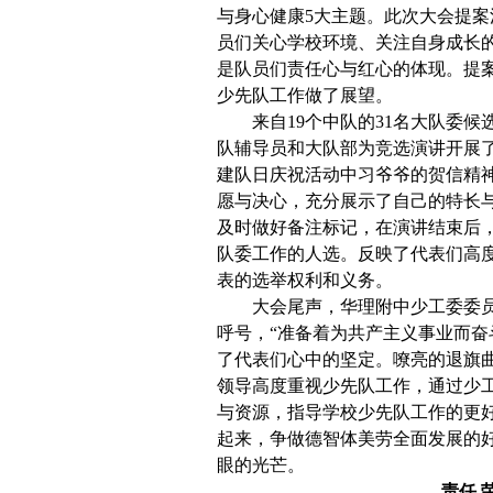
与身心健康5大主题。此次大会提
员们关心学校环境、关注自身成长
是队员们责任心与红心的体现。提
少先队工作做了展望。
来自19个中队的31名大队委
队辅导员和大队部为竞选演讲开展
建队日庆祝活动中习爷爷的贺信精
愿与决心，充分展示了自己的特长
及时做好备注标记，在演讲结束后
队委工作的人选。反映了代表们高
表的选举权利和义务。
大会尾声，华理附中少工委委
呼号，“准备着为共产主义事业而奋
了代表们心中的坚定。嘹亮的退旗
领导高度重视少先队工作，通过少
与资源，指导学校少先队工作的更
起来，争做德智体美劳全面发展的
眼的光芒。
责任