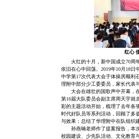
红心 
火红的十月，新中国成立70周
依旧在心中回荡。2019年10月1
中学第17次代表大会于体操房顺利
理附中部分少工委委员，家长代表
大会在雄壮的国歌声中开幕，
第16届大队委员会副主席周天宇就
彩的主题活动开始，梳理了去年各
时代好队员等系列活动，回顾了多
与效果；总结了华理附中在队组织
孙燕喃老师作了提案报告，本次
校园建设、少先队活动、文化教育