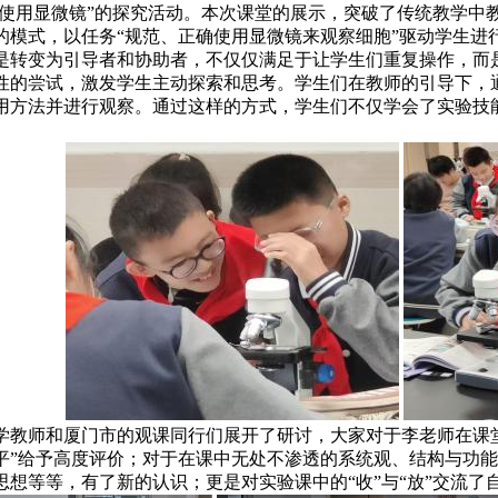
”“使用显微镜”的探究活动。本次课堂的展示，突破了传统教学
的模式，以任务“规范、正确使用显微镜来观察细胞”驱动学生进
是转变为引导者和协助者，不仅仅满足于让学生们重复操作，而
性的尝试，激发学生主动探索和思考。学生们在教师的引导下，
用方法并进行观察。通过这样的方式，学生们不仅学会了实验技
学教师和厦门市的观课同行们展开了研讨，大家对于李老师在课堂
平”给予高度评价；对于在课中无处不渗透的系统观、结构与功
思想等等，有了新的认识；更是对实验课中的“收”与“放”交流了