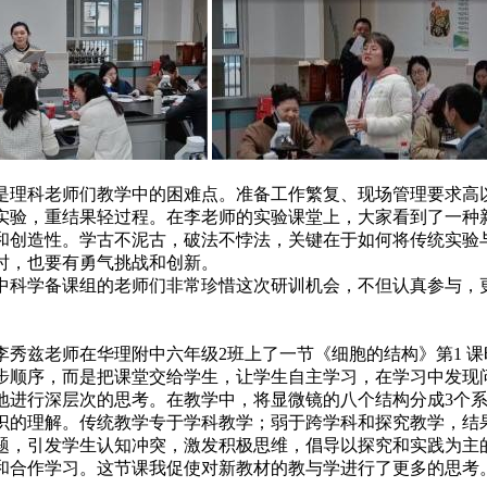
是理科老师们教学中的困难点。准备工作繁复、现场管理要求高以
实验，重结果轻过程。在李老师的实验课堂上，大家看到了一种
和创造性。学古不泥古，破法不悖法，关键在于如何将传统实验
时，也要有勇气挑战和创新。
中科学备课组的老师们非常珍惜这次研训机会，不但认真参与，
李秀兹老师在华理附中六年级2班上了一节《细胞的结构》第1 
一步步顺序，而是把课堂交给学生，让学生自主学习，在学习中发
地进行深层次的思考。在教学中，将显微镜的八个结构分成3个
识的理解。传统教学专于学科教学；弱于跨学科和探究教学，结
题，引发学生认知冲突，激发积极思维，倡导以探究和实践为主
和合作学习。这节课我促使对新教材的教与学进行了更多的思考