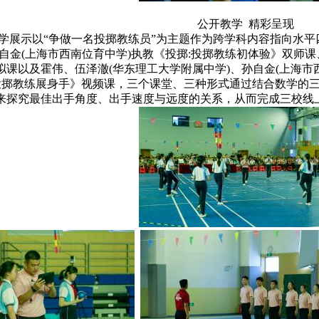
公开教学 精彩呈现
学展示以“争做一名投掷教练员”为主题作为跨学科内容指向水平四
自金(上海市西南位育中学)执教《投掷:投掷教练初体验》双师课
拟课以及霍伟、伍泽澈(华东理工大学附属中学)、孙自金(上海市
:投掷教练展身手》视频课，三个课堂、三种形式通过结合数学的
来探究最佳出手角度、出手速度与远度的关系，从而完成三校线