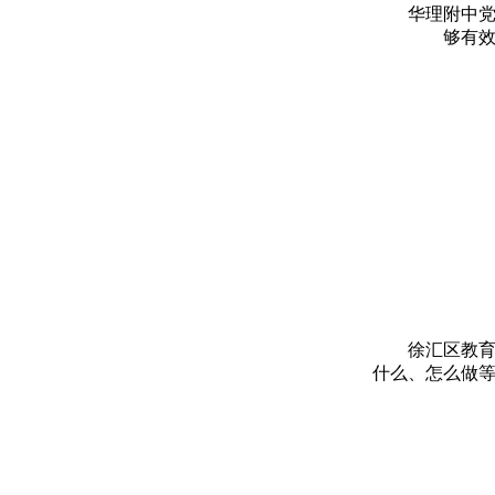
华理附中
够有
徐汇区教
什么、怎么做