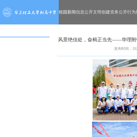
校园新闻
信息公开
文明创建
党务公开
行为
风景绝佳处，奋楫正当先——华理附
发布时间：2023