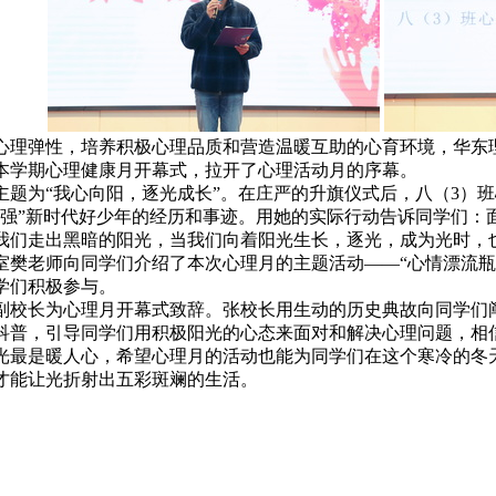
心理弹性，培养积极心理品质和营造温暖互助的心育环境，华东理工
本学期心理健康月开幕式，拉开了心理活动月的序幕。
主题为“我心向阳，逐光成长”。在庄严的升旗仪式后，八（3）
自强”新时代好少年的经历和事迹。用她的实际行动告诉同学们：
我们走出黑暗的阳光，当我们向着阳光生长，逐光，成为光时，
室樊老师向同学们介绍了本次心理月的主题活动——“心情漂流瓶
学们积极参与。
副校长为心理月开幕式致辞。张校长用生动的历史典故向同学们
科普，引导同学们用积极阳光的心态来面对和解决心理问题，相
光最是暖人心，希望心理月的活动也能为同学们在这个寒冷的冬
才能让光折射出五彩斑斓的生活。